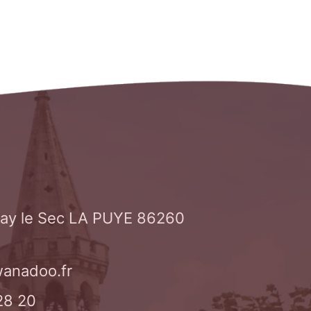
isay le Sec LA PUYE 86260
anadoo.fr
28 20