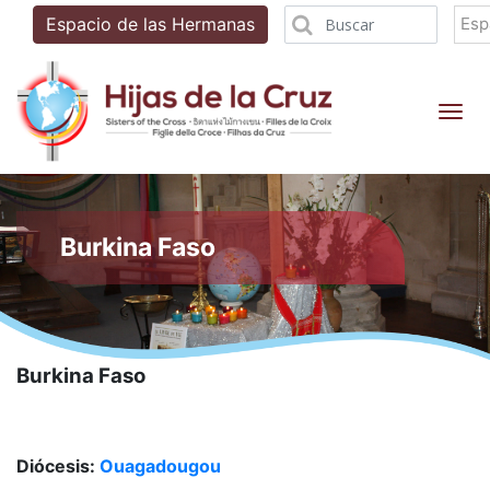
Esp
Espacio de las Hermanas
Tog
Burkina Faso
Burkina Faso
Diócesis
:
Ouagadougou