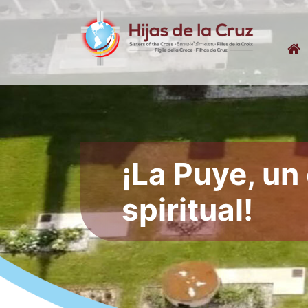
¡La Puye, un
spiritual!