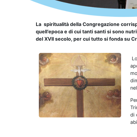
La spiritualità della Congregazione corrisp
quell’epoca e di cui tanti santi si sono nutr
del XVII secolo, per cui tutto si fonda su
Lo
apo
mor
di
ne
Pe
Tri
di
abi