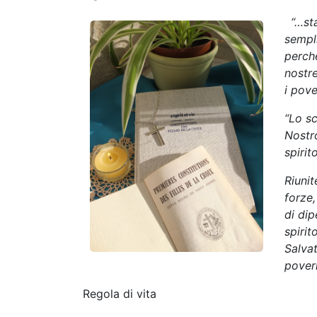
“…sta
sempli
perché
nostre
i pove
“Lo sc
Nostro
spirit
Riunit
forze,
di dip
spirit
Salvat
poveri
Regola di vita