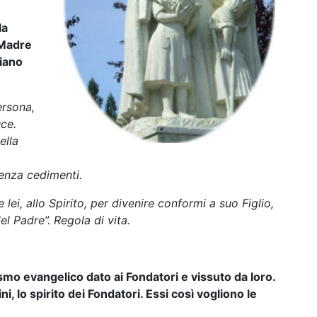
la
 Madre
tiano
ersona,
uce.
ella
enza cedimenti.
ei, allo Spirito, per divenire conformi a suo Figlio,
l Padre”. Regola di vita.
smo evangelico dato ai Fondatori e vissuto da loro.
ini, lo spirito dei Fondatori. Essi così vogliono le